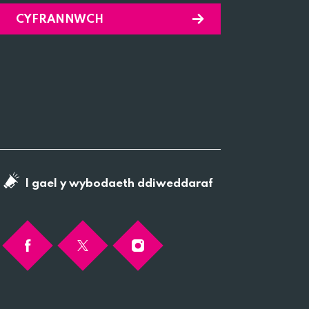
CYFRANNWCH
I gael y wybodaeth ddiweddaraf