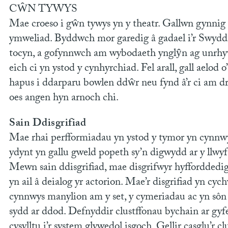
CŴN TYWYS
Mae croeso i gŵn tywys yn y theatr. Gallwn gynnig s
ymweliad. Byddwch mor garedig â gadael i’r Swyd
tocyn, a gofynnwch am wybodaeth ynglŷn ag unrhyw e
eich ci yn ystod y cynhyrchiad. Fel arall, gall aelod 
hapus i ddarparu bowlen ddŵr neu fynd â’r ci am d
oes angen hyn arnoch chi.
Sain Ddisgrifiad
Mae rhai perfformiadau yn ystod y tymor yn cynnwys
ydynt yn gallu gweld popeth sy’n digwydd ar y llwyf
Mewn sain ddisgrifiad, mae disgrifwyr hyfforddedig
yn ail â deialog yr actorion. Mae’r disgrifiad yn c
cynnwys manylion am y set, y cymeriadau ac yn sôn
sydd ar ddod. Defnyddir clustffonau bychain ar gyfe
cysylltu i’r system glywedol isgoch. Gellir casglu’r