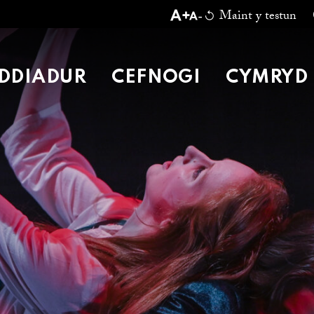
Maint y testun
SIOP
AM
DDIADUR
CEFNOGI
CYMRYD