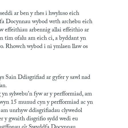
eddi ar ben y rhes i hwyluso eich
dfa Docynnau wybod wrth archebu eich
ffeithiau arbennig allai effeithio ar
o’n tîm ofalu am eich ci, a byddant yn
ro. Rhowch wybod i ni ymlaen llaw os
 Sain Ddisgrifiad ar gyfer y sawl nad
an.
 yn sylwebu’n fyw ar y perfformiad, am
ychwyn 15 munud cyn y perfformiad ac yn
 am unrhyw ddisgrifiadau clywedol
r y gwaith disgrifio sydd wedi eu
 clustffonau o’r Swyddfa Docynnau.