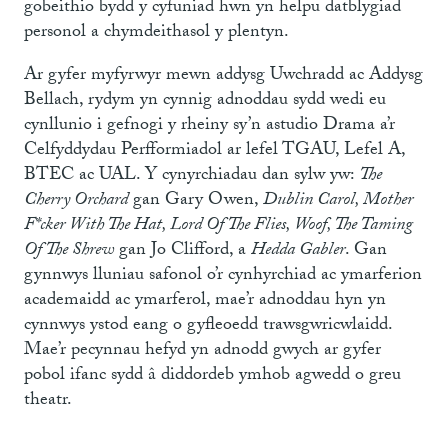
gobeithio bydd y cyfuniad hwn yn helpu datblygiad
personol a chymdeithasol y plentyn.
Ar gyfer myfyrwyr mewn addysg Uwchradd ac Addysg
Bellach, rydym yn cynnig adnoddau sydd wedi eu
cynllunio i gefnogi y rheiny sy’n astudio Drama a’r
Celfyddydau Perfformiadol ar lefel TGAU, Lefel A,
BTEC ac UAL. Y cynyrchiadau dan sylw yw:
The
Cherry Orchard
gan Gary Owen,
Dublin Carol, Mother
F*cker With The Hat, Lord Of The Flies, Woof, The Taming
Of The Shrew
gan Jo Clifford, a
Hedda Gabler
. Gan
gynnwys lluniau safonol o’r cynhyrchiad ac ymarferion
academaidd ac ymarferol, mae’r adnoddau hyn yn
cynnwys ystod eang o gyfleoedd trawsgwricwlaidd.
Mae’r pecynnau hefyd yn adnodd gwych ar gyfer
pobol ifanc sydd â diddordeb ymhob agwedd o greu
theatr.