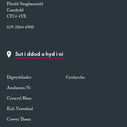
Ffordd Senghennydd
Caerdydd
CF24 4YE
029 2064 6900
Sut i ddod o hyd i ni
Digwyddiadur
Cynhyrchu
Amdanom Ni
Cymryd Rhan
Eich Ymweliad
Crewyr Theatr