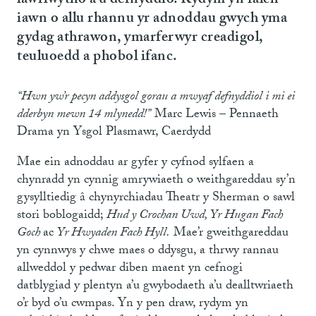
lawrlwytho a’u defnyddio. Rydym yn falch
iawn o allu rhannu yr adnoddau gwych yma
gydag athrawon, ymarferwyr creadigol,
teuluoedd a phobol ifanc.
“Hwn yw’r pecyn addysgol gorau a mwyaf defnyddiol i mi ei
dderbyn mewn 14 mlynedd!”
Marc Lewis – Pennaeth
Drama yn Ysgol Plasmawr, Caerdydd
Mae ein adnoddau ar gyfer y cyfnod sylfaen a
chynradd yn cynnig amrywiaeth o weithgareddau sy’n
gysylltiedig â chynyrchiadau Theatr y Sherman o sawl
stori boblogaidd;
Hud y Crochan Uwd, Yr Hugan Fach
Goch
ac
Yr Hwyaden Fach Hyll.
Mae’r gweithgareddau
yn cynnwys y chwe maes o ddysgu, a thrwy rannau
allweddol y pedwar diben maent yn cefnogi
datblygiad y plentyn a’u gwybodaeth a’u dealltwriaeth
o’r byd o’u cwmpas. Yn y pen draw, rydym yn