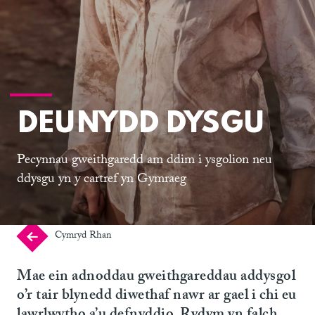
DEUNYDD DYSGU
Pecynnau gweithgaredd am ddim i ysgolion neu
ddysgu yn y cartref yn Gymraeg
Cymryd Rhan
Mae ein adnoddau gweithgareddau addysgol
o’r tair blynedd diwethaf nawr ar gael i chi eu