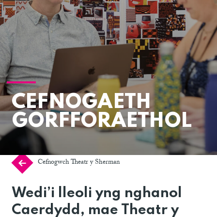
CEFNOGAETH
GORFFORAETHOL
Cefnogwch Theatr y Sherman
Wedi’i lleoli yng nghanol
Caerdydd, mae Theatr y