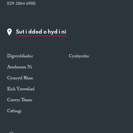
029 2064 6900
Sut i ddod o hyd i ni
Digwyddiadur
Cynhyrchu
Amdanom Ni
Cymryd Rhan
Eich Ymweliad
Crewyr Theatr
Cefnogi