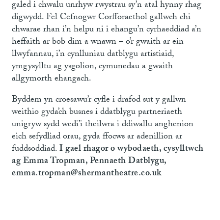
galed i chwalu unrhyw rwystrau sy’n atal hynny rhag
digwydd. Fel Cefnogwr Corfforaethol gallwch chi
chwarae rhan i’n helpu ni i ehangu’n cyrhaeddiad a’n
heffaith ar bob dim a wnawn – o’r gwaith ar ein
llwyfannau, i’n cynlluniau datblygu artistiaid,
ymgysylltu ag ysgolion, cymunedau a gwaith
allgymorth ehangach.
Byddem yn croesawu’r cyfle i drafod sut y gallwn
weithio gyda’ch busnes i ddatblygu partneriaeth
unigryw sydd wedi’i theilwra i ddiwallu anghenion
eich sefydliad orau, gyda ffocws ar adenillion ar
fuddsoddiad.
I gael rhagor o wybodaeth, cysylltwch
ag Emma Tropman, Pennaeth Datblygu,
emma.tropman@shermantheatre.co.uk